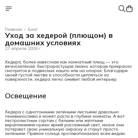
Главная
›
Блог
Уход за хедерой (плющом) в
домашних условиях
27 апреля 2026 г.
Хедера, более известная как комнатный плющ — это
вечнозелёная, быстрорастущая лиана, которая прекрасно
смотрится в подвесных кашпо или на опорах. Благодаря
своей густой листве и способности цепляться за
поверхности, хедера легко оживит любой интерьер.
Освещение
Хедера с однотонными зелёными листьями довольно
теневынослива и может расти в глубине комнаты. А вот
пестролистным сортам с белыми или жёлтыми
вкраплениями нужен яркий рассеянный свет, иначе они
потеряют свою уникальную окраску и станут просто
зелёными. Прямое солнце противопоказано всем видам.