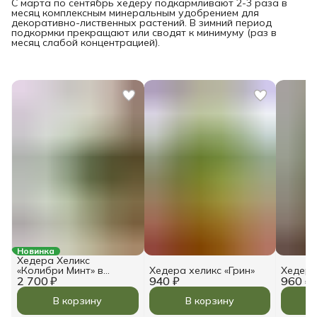
С марта по сентябрь хедеру подкармливают 2-3 раза в
месяц комплексным минеральным удобрением для
декоративно-лиственных растений. В зимний период
подкормки прекращают или сводят к минимуму (раз в
месяц слабой концентрацией).
Новинка
Хедера Хеликс
«Колибри Минт» в
Хедера хеликс «Грин»
Хедера
2 700 ₽
горшке 11 см
940 ₽
960 ₽
В корзину
В корзину