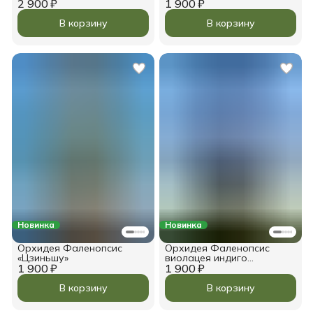
2 900 ₽
1 900 ₽
В корзину
В корзину
Новинка
Новинка
Орхидея Фаленопсис
Орхидея Фаленопсис
«Цзиньшу»
виолацея индиго
1 900 ₽
1 900 ₽
«Флорал»
В корзину
В корзину