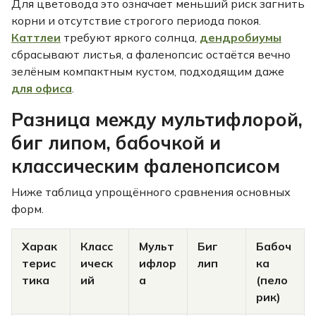
Для цветовода это означает меньший риск загнить
корни и отсутствие строгого периода покоя.
Каттлеи
требуют яркого солнца,
дендробиумы
сбрасывают листья, а фаленопсис остаётся вечно
зелёным компактным кустом, подходящим даже
для офиса
.
Разница между мультифлорой,
биг липом, бабочкой и
классическим фаленопсисом
Ниже таблица упрощённого сравнения основных
форм.
Харак
Класс
Мульт
Биг
Бабоч
терис
ическ
ифлор
лип
ка
тика
ий
а
(пело
рик)