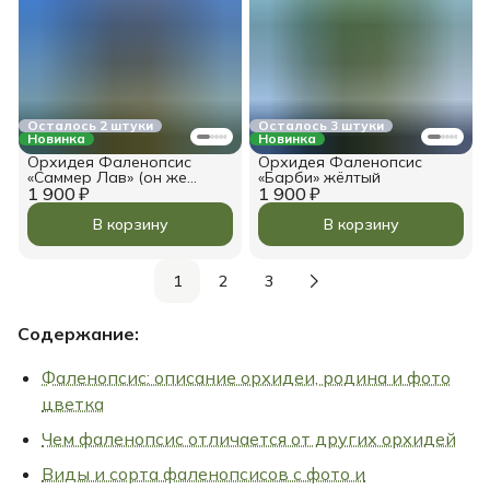
Осталось 2 штуки
Осталось 3 штуки
Новинка
Новинка
Орхидея Фаленопсис
Орхидея Фаленопсис
«Саммер Лав» (он же
«Барби» жёлтый
1 900 ₽
«Бурав»)
1 900 ₽
В корзину
В корзину
1
2
3
Содержание:
Фаленопсис: описание орхидеи, родина и фото
цветка
Чем фаленопсис отличается от других орхидей
Виды и сорта фаленопсисов с фото и