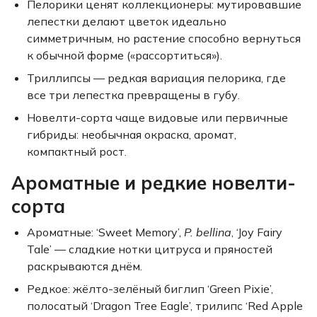
Пелорики ценят коллекционеры: мутировавшие
лепестки делают цветок идеально
симметричным, но растение способно вернуться
к обычной форме («рассортиться»).
Триллипсы — редкая вариация пелорика, где
все три лепестка превращены в губу.
Новелти-сорта чаще видовые или первичные
гибриды: необычная окраска, аромат,
компактный рост.
Ароматные и редкие новелти-
сорта
Ароматные: ‘Sweet Memory’,
P. bellina
, ‘Joy Fairy
Tale’ — сладкие нотки цитруса и пряностей
раскрываются днём.
Редкое: жёлто-зелёный биглип ‘Green Pixie’,
полосатый ‘Dragon Tree Eagle’, трилипс ‘Red Apple