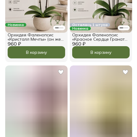
Новинка
Осталась 1 штука
Новинка
Орхидея Фаленопсис
Орхидея Фаленопсис
«Кристалл Мечты» (он же
«Красное Сердце Граната»
960 ₽
«Кристалл»)
960 ₽
(он же «Гранат»)
В корзину
В корзину