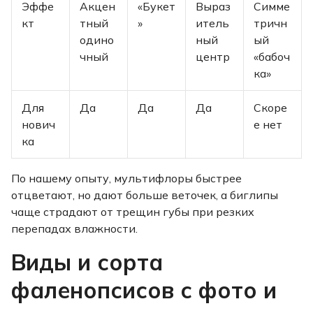
Эффе
Акцен
«Букет
Выраз
Симме
кт
тный
»
итель
тричн
одино
ный
ый
чный
центр
«бабоч
ка»
Для
Да
Да
Да
Скоре
нович
е нет
ка
По нашему опыту, мультифлоры быстрее
отцветают, но дают больше веточек, а биглипы
чаще страдают от трещин губы при резких
перепадах влажности.
Виды и сорта
фаленопсисов с фото и