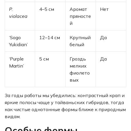
P.
4–5 см
Аромат
Нет
violacea
пряносте
й
‘Sogo
12–14 см
Крупный
Да
Yukidian’
белый
‘Purple
5 см
Гроздь
Да
Martin’
мелких
фиолето
вых
За годы работы мы убедились: контрастный крап и
яркие полосы чаще у тайваньских гибридов, тогда
как чистые однотонные формы ближе к природным
видам.
Особые формы