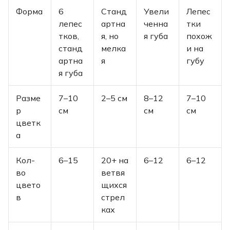
Форма
6
Станд
Увели
Лепес
лепес
артна
ченна
тки
тков,
я, но
я губа
похож
станд
мелка
и на
артна
я
губу
я губа
Разме
7–10
2–5 см
8–12
7–10
р
см
см
см
цветк
а
Кол-
6–15
20+ на
6–12
6–12
во
ветвя
цвето
щихся
в
стрел
ках