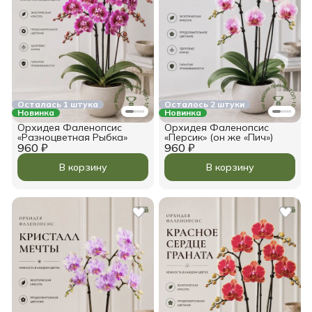
Осталась 1 штука
Осталось 2 штуки
Новинка
Новинка
Орхидея Фаленопсис
Орхидея Фаленопсис
«Разноцветная Рыбка»
«Персик» (он же «Пич»)
960 ₽
960 ₽
В корзину
В корзину