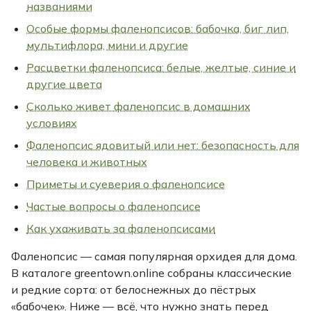
названиями
Особые формы фаленопсисов: бабочка, биг лип,
мультифлора, мини и другие
Расцветки фаленопсиса: белые, желтые, синие и
другие цвета
Сколько живет фаленопсис в домашних
условиях
Фаленопсис ядовитый или нет: безопасность для
человека и животных
Приметы и суеверия о фаленопсисе
Частые вопросы о фаленопсисе
Как ухаживать за фаленопсисами
Фаленопсис — самая популярная орхидея для дома.
В каталоге greentown.online собраны классические
и редкие сорта: от белоснежных до пёстрых
«бабочек». Ниже — всё, что нужно знать перед