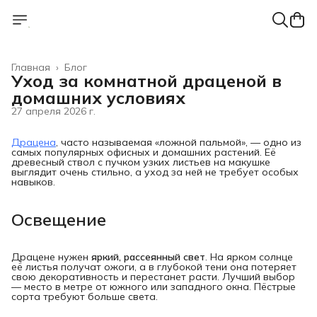
Главная
›
Блог
Уход за комнатной драценой в
домашних условиях
27 апреля 2026 г.
Драцена
, часто называемая «ложной пальмой», — одно из
самых популярных офисных и домашних растений. Её
древесный ствол с пучком узких листьев на макушке
выглядит очень стильно, а уход за ней не требует особых
навыков.
Освещение
Драцене нужен
яркий, рассеянный свет
. На ярком солнце
её листья получат ожоги, а в глубокой тени она потеряет
свою декоративность и перестанет расти. Лучший выбор
— место в метре от южного или западного окна. Пёстрые
сорта требуют больше света.