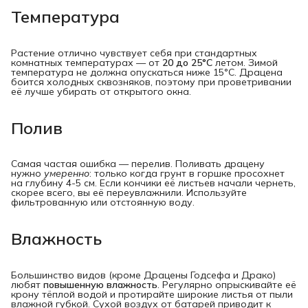
Температура
Растение отлично чувствует себя при стандартных
комнатных температурах — от
20 до 25°C
летом. Зимой
температура не должна опускаться ниже 15°C. Драцена
боится холодных сквозняков, поэтому при проветривании
её лучше убирать от открытого окна.
Полив
Самая частая ошибка — перелив. Поливать драцену
нужно
умеренно
: только когда грунт в горшке просохнет
на глубину 4-5 см. Если кончики её листьев начали чернеть,
скорее всего, вы её переувлажнили. Используйте
фильтрованную или отстоянную воду.
Влажность
Большинство видов (кроме Драцены Годсефа и Драко)
любят
повышенную влажность
. Регулярно опрыскивайте её
крону тёплой водой и протирайте широкие листья от пыли
влажной губкой. Сухой воздух от батарей приводит к