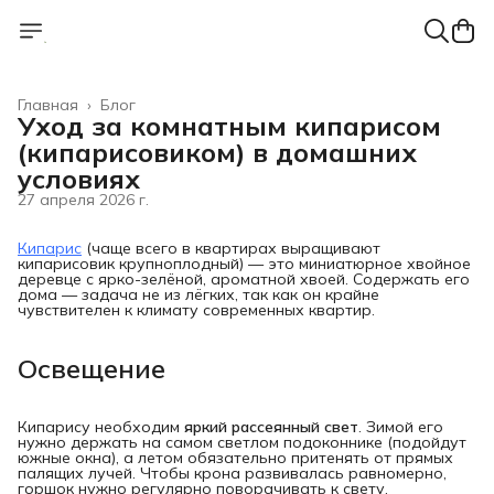
Главная
›
Блог
Уход за комнатным кипарисом
(кипарисовиком) в домашних
условиях
27 апреля 2026 г.
Кипарис
(чаще всего в квартирах выращивают
кипарисовик крупноплодный) — это миниатюрное хвойное
деревце с ярко-зелёной, ароматной хвоей. Содержать его
дома — задача не из лёгких, так как он крайне
чувствителен к климату современных квартир.
Освещение
Кипарису необходим
яркий рассеянный свет
. Зимой его
нужно держать на самом светлом подоконнике (подойдут
южные окна), а летом обязательно притенять от прямых
палящих лучей. Чтобы крона развивалась равномерно,
горшок нужно регулярно поворачивать к свету.