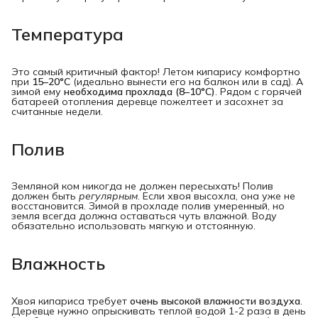
Температура
Это самый критичный фактор! Летом кипарису комфортно
при
15–20°C
(идеально вынести его на балкон или в сад). А
зимой ему
необходима прохлада (8–10°C)
. Рядом с горячей
батареей отопления деревце пожелтеет и засохнет за
считанные недели.
Полив
Земляной ком никогда не должен пересыхать! Полив
должен быть
регулярным
. Если хвоя высохла, она уже не
восстановится. Зимой в прохладе полив умеренный, но
земля всегда должна оставаться чуть влажной. Воду
обязательно использовать мягкую и отстоянную.
Влажность
Хвоя кипариса требует
очень высокой влажности воздуха
.
Деревце нужно опрыскивать теплой водой 1-2 раза в день