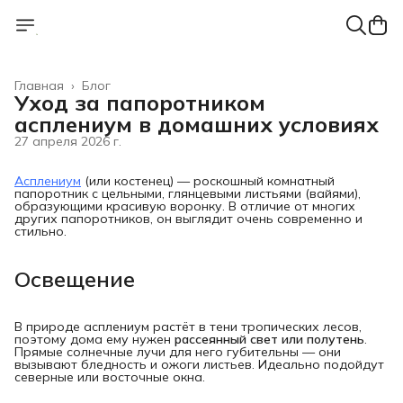
Главная
›
Блог
Уход за папоротником
асплениум в домашних условиях
27 апреля 2026 г.
Асплениум
(или костенец) — роскошный комнатный
папоротник с цельными, глянцевыми листьями (вайями),
образующими красивую воронку. В отличие от многих
других папоротников, он выглядит очень современно и
стильно.
Освещение
В природе асплениум растёт в тени тропических лесов,
поэтому дома ему нужен
рассеянный свет или полутень
.
Прямые солнечные лучи для него губительны — они
вызывают бледность и ожоги листьев. Идеально подойдут
северные или восточные окна.