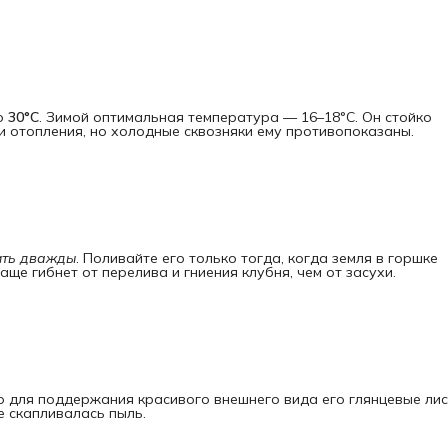
до
30°C
. Зимой оптимальная температура — 16–18°C. Он стойко
и отопления, но холодные сквозняки ему противопоказаны.
лить дважды
. Поливайте его только тогда, когда земля в горшке
аще гибнет от перелива и гниения клубня, чем от засухи.
о для поддержания красивого внешнего вида его глянцевые ли
е скапливалась пыль.