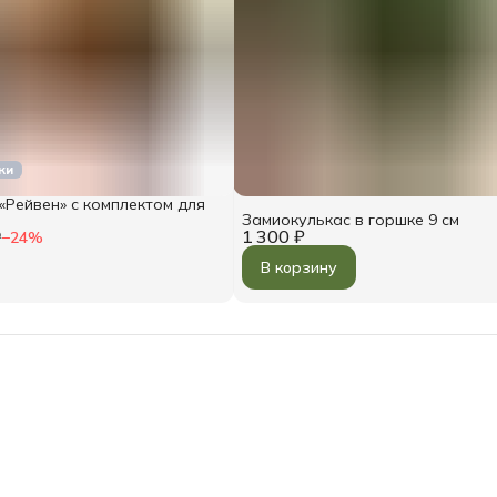
ки
«Рейвен» с комплектом для
Замиокулькас в горшке 9 см
1 300 ₽
₽
−
24
%
В корзину