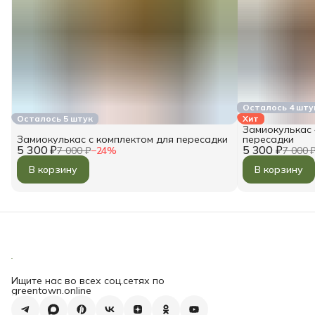
Осталось 4 шту
Осталось 5 штук
Хит
Замиокулькас 
Замиокулькас с комплектом для пересадки
пересадки
5 300 ₽
5 300 ₽
7 000 ₽
−
24
%
7 000 
В корзину
В корзину
Ищите нас во всех соц.сетях по
greentown.online