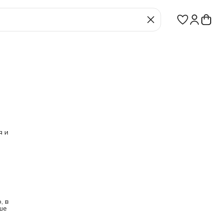
я и
, в
ше