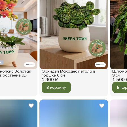
к
нопсис Золотая
Орхидея Макодес петола в
Шлюмбе
 растение 9
горшке 6 см
9 см
1 900 ₽
1 500 
В корзину
В ко