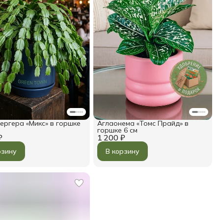
ргера «Микс» в горшке
Аглаонема «Томс Прайд» в
горшке 6 см
₽
1 200 ₽
рзину
В корзину