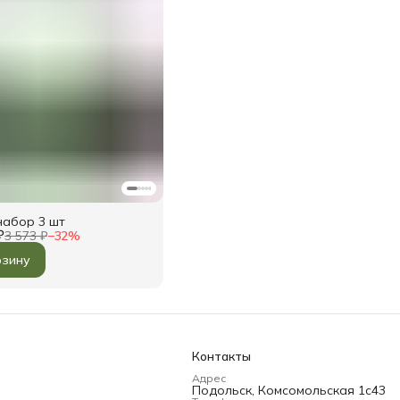
набор 3 шт
₽
3 573 ₽
−
32
%
рзину
Контакты
Адрес
Подольск, Комсомольская 1с43