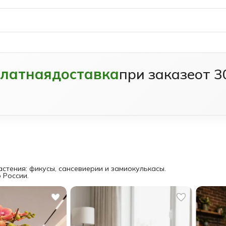
платная
доставка
при заказе
от 3
стения: фикусы, сансевиерии и замиокулькасы.
 России.