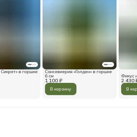
 Сикрет» в горшке
Сансевиерия «Голден» в горшке
6 см
Фикус 
1 100 ₽
2 430 
В корзину
В ко