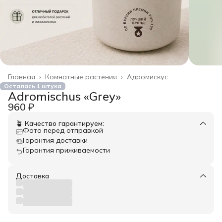
Главная
›
Комнатные растения
›
Адромискус
Осталась 1 штука
Adromischus «Grey»
960 ₽
🪴 Качество гарантируем:
Фото перед отправкой
Гарантия доставки
Гарантия приживаемости
Доставка