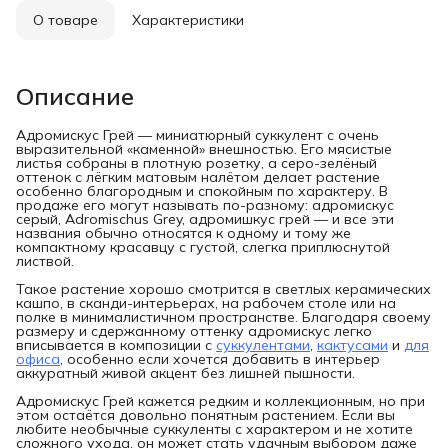
О товаре
Характеристики
Описание
Адромискус Грей — миниатюрный суккулент с очень
выразительной «каменной» внешностью. Его мясистые
листья собраны в плотную розетку, а серо-зелёный
оттенок с лёгким матовым налётом делает растение
особенно благородным и спокойным по характеру. В
продаже его могут называть по-разному: адромискус
серый, Adromischus Grey, адромишкус грей — и все эти
названия обычно относятся к одному и тому же
компактному красавцу с густой, слегка приплюснутой
листвой.
Такое растение хорошо смотрится в светлых керамических
кашпо, в сканди-интерьерах, на рабочем столе или на
полке в минималистичном пространстве. Благодаря своему
размеру и сдержанному оттенку адромискус легко
вписывается в композиции с
суккулентами
,
кактусами
и
для
офиса
, особенно если хочется добавить в интерьер
аккуратный живой акцент без лишней пышности.
Адромискус Грей кажется редким и коллекционным, но при
этом остаётся довольно понятным растением. Если вы
любите необычные суккуленты с характером и не хотите
сложного ухода, он может стать удачным выбором даже