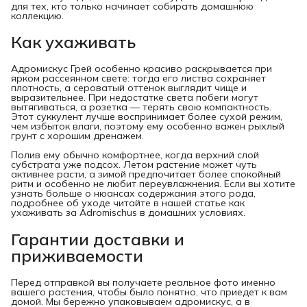
для тех, кто только начинает собирать домашнюю
коллекцию.
Как ухаживать
Адромискус Грей особенно красиво раскрывается при
ярком рассеянном свете: тогда его листва сохраняет
плотность, а сероватый оттенок выглядит чище и
выразительнее. При недостатке света побеги могут
вытягиваться, а розетка — терять свою компактность.
Этот суккулент лучше воспринимает более сухой режим,
чем избыток влаги, поэтому ему особенно важен рыхлый
грунт с хорошим дренажем.
Полив ему обычно комфортнее, когда верхний слой
субстрата уже подсох. Летом растение может чуть
активнее расти, а зимой предпочитает более спокойный
ритм и особенно не любит переувлажнения. Если вы хотите
узнать больше о нюансах содержания этого рода,
подробнее об уходе читайте в нашей статье как
ухаживать за Adromischus в домашних условиях.
Гарантии доставки и
приживаемости
Перед отправкой вы получаете реальное фото именно
вашего растения, чтобы было понятно, что приедет к вам
домой. Мы бережно упаковываем адромискус, а в