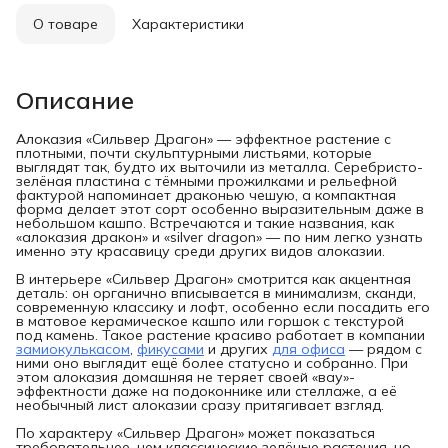
О товаре
Характеристики
Описание
Алоказия «Сильвер Драгон» — эффектное растение с
плотными, почти скульптурными листьями, которые
выглядят так, будто их выточили из металла. Серебристо-
зелёная пластина с тёмными прожилками и рельефной
фактурой напоминает драконью чешую, а компактная
форма делает этот сорт особенно выразительным даже в
небольшом кашпо. Встречаются и такие названия, как
«алоказия дракон» и «silver dragon» — по ним легко узнать
именно эту красавицу среди других видов алоказии.
В интерьере «Сильвер Драгон» смотрится как акцентная
деталь: он органично вписывается в минимализм, сканди,
современную классику и лофт, особенно если посадить его
в матовое керамическое кашпо или горшок с текстурой
под камень. Такое растение красиво работает в компании
замиокулькасом
,
фикусами
и других
для офиса
— рядом с
ними оно выглядит ещё более статусно и собранно. При
этом алоказия домашняя не теряет своей «вау»-
эффектности даже на подоконнике или стеллаже, а её
необычный лист алоказии сразу притягивает взгляд.
По характеру «Сильвер Драгон» может показаться
требовательнее, чем классические зелёные растения, но