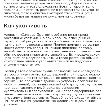
при внимательном уходе он вполне подойдёт и тем, кто
только знакомится с алоказиями. Если не торопиться с
поливом и не ставить растение в слишком тёмный угол, то
алоказия, фото и описание которой так часто ищут, в
жизни будет выглядеть не хуже, чем на картинке.
Как ухаживать
Алоказия «Сильвер Драгон» особенно ценит яркий
рассеянный свет: именно при хорошем освещении её
серебристый рисунок становится более чётким, а контраст
на листьях — выразительнее. Прямое полуденное солнце
может оставлять следы на нежной пластине, поэтому
мягкий свет возле восточного или северо-восточного окна
обычно воспринимается ею спокойнее. Если воздух сухой,
края листьев могут подсыхать, и тогда растению обычно
комфортнее рядом с увлажнителем или на поддоне с
влажным керамзитом.
Полив у этой алоказии лучше соотносить не с календарём,
а с состоянием грунта: когда верхний слой подсох, можно
полить растение мягкой водой, не допуская застоя влаги в
горшке. Эта алоказия в домашних условиях особенно не
любит тяжёлый, постоянно мокрый субстрат, потому что её
корневая система и клубневидные основания
чувствительны к переувлажнению. Тёплое содержание без
резких сквозняков помогает сохранить упругость листьев
и красивую фактуру сорта. Подробнее об уходе читайте в
нашей статье как ухаживать за алоказией в домашних
условиях.