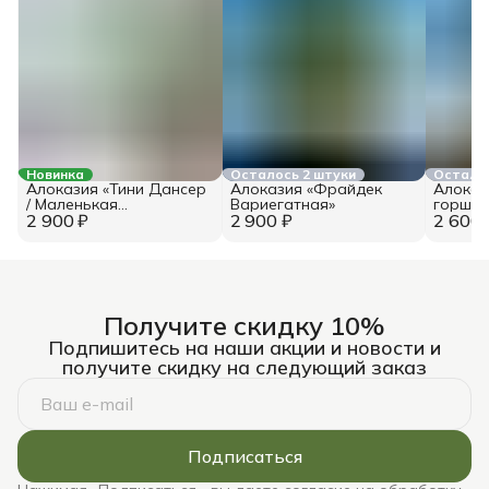
Новинка
Осталось 2 штуки
Осталос
Алоказия «Тини Дансер
Алоказия «Фрайдек
Алоказ
/ Маленькая
Вариегатная»
горшке
2 900 ₽
танцовщица» в горшке 9
2 900 ₽
2 600 
см
Получите скидку 10%
Подпишитесь на наши акции и новости и
получите скидку на следующий заказ
Подписаться