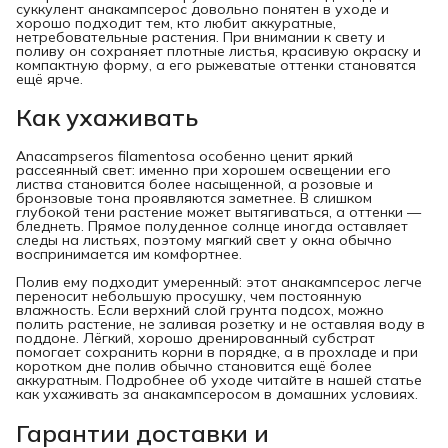
суккулент анакампсерос довольно понятен в уходе и
хорошо подходит тем, кто любит аккуратные,
нетребовательные растения. При внимании к свету и
поливу он сохраняет плотные листья, красивую окраску и
компактную форму, а его рыжеватые оттенки становятся
ещё ярче.
Как ухаживать
Anacampseros filamentosа особенно ценит яркий
рассеянный свет: именно при хорошем освещении его
листва становится более насыщенной, а розовые и
бронзовые тона проявляются заметнее. В слишком
глубокой тени растение может вытягиваться, а оттенки —
бледнеть. Прямое полуденное солнце иногда оставляет
следы на листьях, поэтому мягкий свет у окна обычно
воспринимается им комфортнее.
Полив ему подходит умеренный: этот анакампсерос легче
переносит небольшую просушку, чем постоянную
влажность. Если верхний слой грунта подсох, можно
полить растение, не заливая розетку и не оставляя воду в
поддоне. Лёгкий, хорошо дренированный субстрат
помогает сохранить корни в порядке, а в прохладе и при
коротком дне полив обычно становится ещё более
аккуратным. Подробнее об уходе читайте в нашей статье
как ухаживать за анакампсеросом в домашних условиях.
Гарантии доставки и