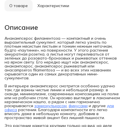
О товаре
Характеристики
Описание
Анакампсерос филаментоза — компактный и очень
выразительный суккулент, который легко узнать по
плотным мясистым листьям и тонким нежным ниточкам,
будто «паутинке», на поверхности. У этого растения
аккуратная розетка, а листья могут переливаться от
зелёных до розовато-бронзовых и рыжеватых оттенков
на ярком свету. Его нередко ищут как анакампсерос,
анакампсерос, анакампсерос рыжеватый или
анаcampseros filamentosа — и во всех этих названиях
скрывается один из самых декоративных мини-
суккулентов.
В интерьере анакампсерос смотрится особенно удачно
там, где важны чистые линии и небольшой размер: в
сканди, минимализме, современных композициях на полке
или на рабочем столе. Он красиво выглядит в лаконичном
керамическом кашпо, а рядом с ним гармонично
раскрываются
замиокулькасом
,
фикусами
и другие
для
офиса
растения. Благодаря компактности его легко
вписать даже в небольшую комнату, добавив в
пространство живой акцент без лишней пышности.
Это растение кажется хрупким только на вид: на деле