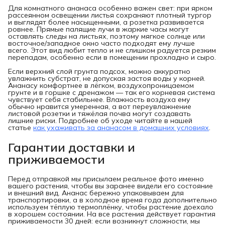
Для комнатного ананаса особенно важен свет: при ярком
рассеянном освещении листья сохраняют плотный тургор
и выглядят более насыщенными, а розетка развивается
ровнее. Прямые палящие лучи в жаркие часы могут
оставлять следы на листьях, поэтому мягкое солнце или
восточное/западное окно часто подходят ему лучше
всего. Этот вид любит тепло и не слишком радуется резким
перепадам, особенно если в помещении прохладно и сыро.
Если верхний слой грунта подсох, можно аккуратно
увлажнить субстрат, не допуская застоя воды у корней.
Ананасу комфортнее в лёгком, воздухопроницаемом
грунте и в горшке с дренажом — так его корневая система
чувствует себя стабильнее. Влажность воздуха ему
обычно нравится умеренная, а вот переувлажнение
листовой розетки и тяжёлая почва могут создавать
лишние риски. Подробнее об уходе читайте в нашей
статье
как ухаживать за ананасом в домашних условиях
.
Гарантии доставки и
приживаемости
Перед отправкой мы присылаем реальное фото именно
вашего растения, чтобы вы заранее видели его состояние
и внешний вид. Ананас бережно упаковываем для
транспортировки, а в холодное время года дополнительно
используем тёплую термоплёнку, чтобы растение доехало
в хорошем состоянии. На все растения действует гарантия
приживаемости 30 дней: если возникнут сложности, мы