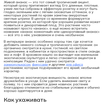
Живой ананас — это тот самый тропический акцент,
который сразу притягивает взгляд. Его длинные, плотные,
узкие листья собраны в эффектную розетку и могут быть
гладко-зелёными или с лёгким сизоватым оттенком, а у
некоторых растений по краям заметны аккуратные
светлые штрихи. В центре со временем формируется
крепкая розетка, из которой при хорошем развитии может
появиться и декоративный плод. Это растение часто
называют просто «ананас», а ещё можно встретить
название «ананас комнатный» или «декоративный ананас»
— всё это о нём, узнаваемом и очень необычном.
В интерьере ананас особенно хорош там, где хочется
добавить немного солнца и тропического настроения: он
органично смотрится в кухне, гостиной, на светлом
подоконнике, в кабинетах и пространствах в стиле сканди,
эко и лофт. В красивом кашпо он выглядит как маленькая
экзотическая скульптура и легко становится акцентом в
композиции. Рядом с ним удачно смотрятся
замиокулькасом
,
фикусами
и другими
для офиса
растениями, которые подчёркивают его яркий, необычный
характер.
Несмотря на экзотическую внешность, ананас вполне
дружелюбен в уходе. Если уделять внимание свету и
поливу, то с ним справится даже новичок: растение
благодарно откликается на стабильные условия и обычно
хорошо адаптируется в доме.
Как ухаживать