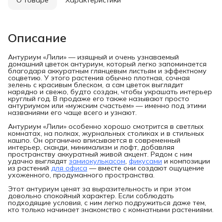
Описание
Антуриум «Лили» — изящный и очень узнаваемый
домашний цветок антуриум, который легко запоминается
благодаря аккуратным глянцевым листьям и эффектному
соцветию. У этого растения обычно плотная, сочная
зелень с красивым блеском, а сам цветок выглядит
нарядно и свежо, будто создан, чтобы украшать интерьер
круглый год. В продаже его также называют просто
антуриумом или «мужским счастьем» — именно под этими
названиями его чаще всего и узнают.
Антуриум «Лили» особенно хорошо смотрится в светлых
комнатах, на полках, журнальных столиках и в стильных
кашпо. Он органично вписывается в современный
интерьер, сканди, минимализм и лофт, добавляя
пространству аккуратный живой акцент. Рядом с ним
удачно выглядят
замиокулькасом
,
фикусами
и композиции
из растений
для офиса
— вместе они создают ощущение
ухоженного, продуманного пространства.
Этот антуриум ценят за выразительность и при этом
довольно спокойный характер. Если соблюдать
подходящие условия, с ним легко подружиться даже тем,
кто только начинает знакомство с комнатными растениями.