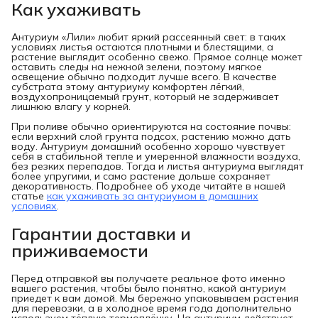
Как ухаживать
Антуриум «Лили» любит яркий рассеянный свет: в таких
условиях листья остаются плотными и блестящими, а
растение выглядит особенно свежо. Прямое солнце может
оставить следы на нежной зелени, поэтому мягкое
освещение обычно подходит лучше всего. В качестве
субстрата этому антуриуму комфортен лёгкий,
воздухопроницаемый грунт, который не задерживает
лишнюю влагу у корней.
При поливе обычно ориентируются на состояние почвы:
если верхний слой грунта подсох, растению можно дать
воду. Антуриум домашний особенно хорошо чувствует
себя в стабильной тепле и умеренной влажности воздуха,
без резких перепадов. Тогда и листья антуриума выглядят
более упругими, и само растение дольше сохраняет
декоративность. Подробнее об уходе читайте в нашей
статье
как ухаживать за антуриумом в домашних
условиях
.
Гарантии доставки и
приживаемости
Перед отправкой вы получаете реальное фото именно
вашего растения, чтобы было понятно, какой антуриум
приедет к вам домой. Мы бережно упаковываем растения
для перевозки, а в холодное время года дополнительно