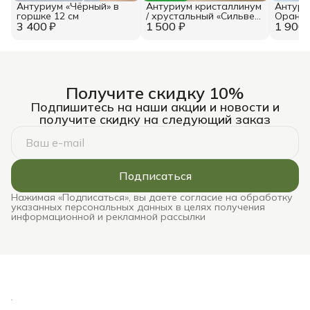
Антуриум «Чёрный» в
Антуриум кристаллинум
Антури
горшке 12 см
/ хрустальный «Сильвер
Оранж
3 400 ₽
1 500 ₽
Блаш» в горшке 6 см
1 900 
Получите скидку 10%
Подпишитесь на наши акции и новости и
получите скидку на следующий заказ
Подписаться
Нажимая «Подписаться», вы даете согласие на обработку
указанных персональных данных в целях получения
информационной и рекламной рассылки