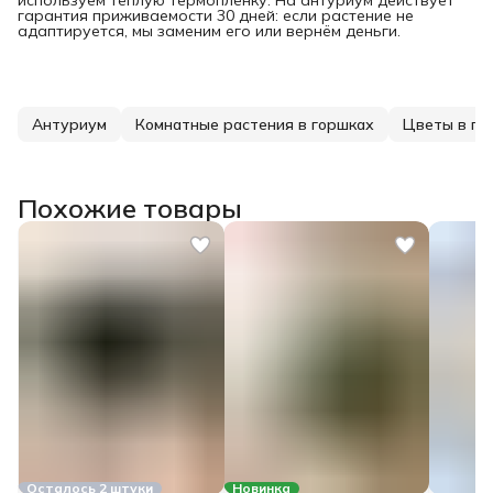
используем тёплую термоплёнку. На антуриум действует
гарантия приживаемости 30 дней: если растение не
адаптируется, мы заменим его или вернём деньги.
Антуриум
Комнатные растения в горшках
Цветы в го
Похожие товары
Осталось 2 штуки
Новинка