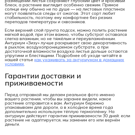
размещении листья сохраняют глубокий цвет и красивый
блеск, а растение выглядит особенно свежим. Прямое
солнце ему обычно не по душе — на листовых пластинах
могут появляться следы от ожогов. Этот сорт любит
стабильность, поэтому ему комфортнее без резких
перепадов температуры и сквозняков.
Если верхний слой грунта подсох, можно полить растение
мягкой водой, при этом важно, чтобы субстрат оставался
слегка влажным, но не тяжёлым и переувлажнённым.
Антуриум «Зизу» лучше раскрывает свою декоративность
в рыхлом, воздухопроницаемом субстрате, а при
достаточной влажности воздуха листья дольше остаются
упругими и блестящими. Подробнее об уходе читайте в
нашей статье
как ухаживать за антуриумом в домашних
условиях
.
Гарантии доставки и
приживаемости
Перед отправкой мы делаем реальное фото именно
вашего растения, чтобы вы заранее видели, какое
растение отправится к вам. Антуриум бережно
упаковываем для дороги, а в холодное время года
дополнительно используем тёплую термоплёнку. На
антуриум действует гарантия приживаемости 30 дней: если
растение не адаптируется, мы заменим его или вернём
деньги.