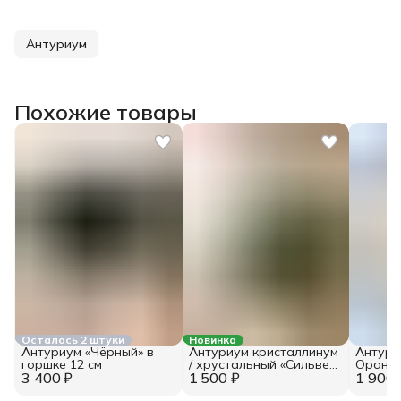
Антуриум
Похожие товары
Осталось 2 штуки
Новинка
Антуриум «Чёрный» в
Антуриум кристаллинум
Антури
горшке 12 см
/ хрустальный «Сильвер
Оранж
3 400 ₽
1 500 ₽
Блаш» в горшке 6 см
1 900 