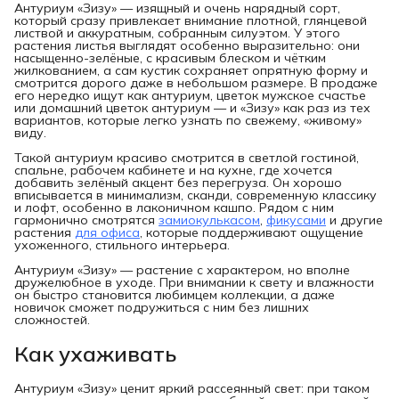
Антуриум «Зизу» — изящный и очень нарядный сорт,
который сразу привлекает внимание плотной, глянцевой
листвой и аккуратным, собранным силуэтом. У этого
растения листья выглядят особенно выразительно: они
насыщенно-зелёные, с красивым блеском и чётким
жилкованием, а сам кустик сохраняет опрятную форму и
смотрится дорого даже в небольшом размере. В продаже
его нередко ищут как антуриум, цветок мужское счастье
или домашний цветок антуриум — и «Зизу» как раз из тех
вариантов, которые легко узнать по свежему, «живому»
виду.
Такой антуриум красиво смотрится в светлой гостиной,
спальне, рабочем кабинете и на кухне, где хочется
добавить зелёный акцент без перегруза. Он хорошо
вписывается в минимализм, сканди, современную классику
и лофт, особенно в лаконичном кашпо. Рядом с ним
гармонично смотрятся
замиокулькасом
,
фикусами
и другие
растения
для офиса
, которые поддерживают ощущение
ухоженного, стильного интерьера.
Антуриум «Зизу» — растение с характером, но вполне
дружелюбное в уходе. При внимании к свету и влажности
он быстро становится любимцем коллекции, а даже
новичок сможет подружиться с ним без лишних
сложностей.
Как ухаживать
Антуриум «Зизу» ценит яркий рассеянный свет: при таком