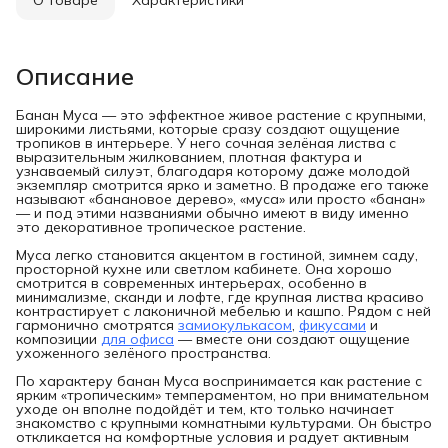
Описание
Банан Муса — это эффектное живое растение с крупными,
широкими листьями, которые сразу создают ощущение
тропиков в интерьере. У него сочная зелёная листва с
выразительным жилкованием, плотная фактура и
узнаваемый силуэт, благодаря которому даже молодой
экземпляр смотрится ярко и заметно. В продаже его также
называют «банановое дерево», «муса» или просто «банан»
— и под этими названиями обычно имеют в виду именно
это декоративное тропическое растение.
Муса легко становится акцентом в гостиной, зимнем саду,
просторной кухне или светлом кабинете. Она хорошо
смотрится в современных интерьерах, особенно в
минимализме, сканди и лофте, где крупная листва красиво
контрастирует с лаконичной мебелью и кашпо. Рядом с ней
гармонично смотрятся
замиокулькасом
,
фикусами
и
композиции
для офиса
— вместе они создают ощущение
ухоженного зелёного пространства.
По характеру банан Муса воспринимается как растение с
ярким «тропическим» темпераментом, но при внимательном
уходе он вполне подойдёт и тем, кто только начинает
знакомство с крупными комнатными культурами. Он быстро
откликается на комфортные условия и радует активным