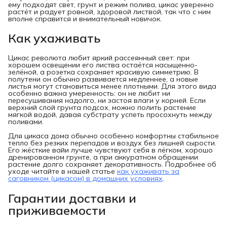
ему подходят свет, грунт и режим полива, цикас уверенно
растёт и радует ровной, здоровой листвой, так что с ним
вполне справится и внимательный новичок.
Как ухаживать
Цикас революта любит яркий рассеянный свет: при
хорошем освещении его листва остаётся насыщенно-
зелёной, а розетка сохраняет красивую симметрию. В
полутени он обычно развивается медленнее, а новые
листья могут становиться менее плотными. Для этого вида
особенно важна умеренность: он не любит ни
пересушивания надолго, ни застоя влаги у корней. Если
верхний слой грунта подсох, можно полить растение
мягкой водой, давая субстрату успеть просохнуть между
поливами.
Для цикаса дома обычно особенно комфортны стабильное
тепло без резких перепадов и воздух без лишней сырости.
Его жёсткие вайи лучше чувствуют себя в лёгком, хорошо
дренированном грунте, а при аккуратном обращении
растение долго сохраняет декоративность. Подробнее об
уходе читайте в нашей статье
как ухаживать за
саговником (цикасом) в домашних условиях
.
Гарантии доставки и
приживаемости