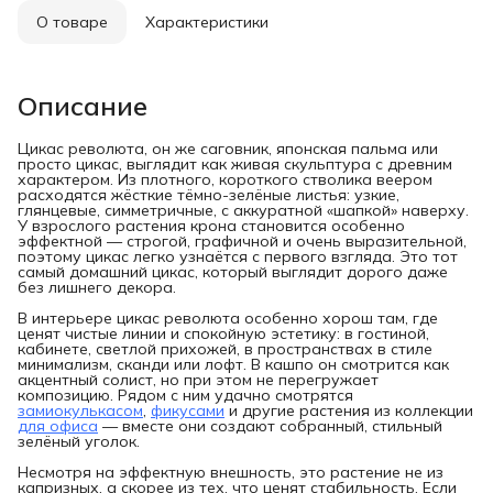
О товаре
Характеристики
Описание
Цикас революта, он же саговник, японская пальма или
просто цикас, выглядит как живая скульптура с древним
характером. Из плотного, короткого стволика веером
расходятся жёсткие тёмно-зелёные листья: узкие,
глянцевые, симметричные, с аккуратной «шапкой» наверху.
У взрослого растения крона становится особенно
эффектной — строгой, графичной и очень выразительной,
поэтому цикас легко узнаётся с первого взгляда. Это тот
самый домашний цикас, который выглядит дорого даже
без лишнего декора.
В интерьере цикас революта особенно хорош там, где
ценят чистые линии и спокойную эстетику: в гостиной,
кабинете, светлой прихожей, в пространствах в стиле
минимализм, сканди или лофт. В кашпо он смотрится как
акцентный солист, но при этом не перегружает
композицию. Рядом с ним удачно смотрятся
замиокулькасом
,
фикусами
и другие растения из коллекции
для офиса
— вместе они создают собранный, стильный
зелёный уголок.
Несмотря на эффектную внешность, это растение не из
капризных, а скорее из тех, что ценят стабильность. Если