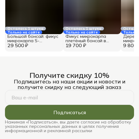
Осталась 1 штука
Осталась 1 штука
Осталас
Только на сайте
Только на сайте
Только 
Большой бонсай: фикус
Фикус микрокарпа
Дерево
микрокарпа S-
плетёный бонсай в
микрок
29 500 ₽
образный в горшке 30
19 700 ₽
горшке 30 см, высота 95
9 800 
горшке
см, высота 125 см
см
Получите скидку 10%
Подпишитесь на наши акции и новости и
получите скидку на следующий заказ
Подписаться
Нажимая «Подписаться», вы даете согласие на обработку
указанных персональных данных в целях получения
информационной и рекламной рассылки