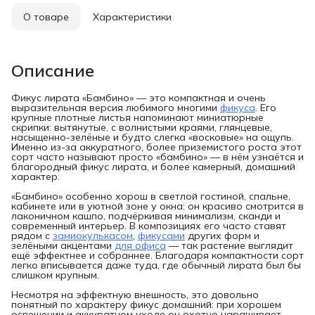
О товаре
Характеристики
Описание
Фикус лирата «Бамбино» — это компактная и очень
выразительная версия любимого многими
фикуса
. Его
крупные плотные листья напоминают миниатюрные
скрипки: вытянутые, с волнистыми краями, глянцевые,
насыщенно-зелёные и будто слегка «восковые» на ощупь.
Именно из-за аккуратного, более приземистого роста этот
сорт часто называют просто «бамбино» — в нём узнаётся и
благородный фикус лирата, и более камерный, домашний
характер.
«Бамбино» особенно хорош в светлой гостиной, спальне,
кабинете или в уютной зоне у окна: он красиво смотрится в
лаконичном кашпо, подчёркивая минимализм, сканди и
современный интерьер. В композициях его часто ставят
рядом с
замиокулькасом
,
фикусами
других форм и
зелёными акцентами
для офиса
— так растение выглядит
ещё эффектнее и собраннее. Благодаря компактности сорт
легко вписывается даже туда, где обычный лирата был бы
слишком крупным.
Несмотря на эффектную внешность, это довольно
понятный по характеру фикус домашний: при хорошем
освещении и аккуратном уходе он охотно наращивает