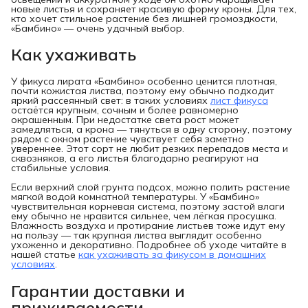
новые листья и сохраняет красивую форму кроны. Для тех,
кто хочет стильное растение без лишней громоздкости,
«Бамбино» — очень удачный выбор.
Как ухаживать
У фикуса лирата «Бамбино» особенно ценится плотная,
почти кожистая листва, поэтому ему обычно подходит
яркий рассеянный свет: в таких условиях
лист фикуса
остаётся крупным, сочным и более равномерно
окрашенным. При недостатке света рост может
замедляться, а крона — тянуться в одну сторону, поэтому
рядом с окном растение чувствует себя заметно
увереннее. Этот сорт не любит резких перепадов места и
сквозняков, а его листья благодарно реагируют на
стабильные условия.
Если верхний слой грунта подсох, можно полить растение
мягкой водой комнатной температуры. У «Бамбино»
чувствительная корневая система, поэтому застой влаги
ему обычно не нравится сильнее, чем лёгкая просушка.
Влажность воздуха и протирание листьев тоже идут ему
на пользу — так крупная листва выглядит особенно
ухоженно и декоративно. Подробнее об уходе читайте в
нашей статье
как ухаживать за фикусом в домашних
условиях
.
Гарантии доставки и
приживаемости