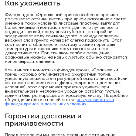
Как ухаживать
Филодендрон «Оранжевый принц» особенно красиво
раскрывает оттенки листвы при ярком рассеянном свете:
именно в таких условиях листовые пластины выглядят
более живыми и контрастными. Для него лучше всего
подходит лёгкий, воздушный субстрат, который не
задерживает воду слишком долго, а между поливами
верхний слой грунта успевает слегка подсохнуть. Этот
сорт ценит стабильность, поэтому резкие перепады
температуры и сквозняки могут сказаться на его
декоративности. При слишком слабом освещении
оранжевые нюансы на новых листьях обычно становятся
менее выразительными.
Как и многие комнатные филодендроны, «Оранжевый
принц» хорошо откликается на аккуратный полив,
умеренную влажность и регулярный осмотр листьев. Если
вы только знакомитесь с [филодендроном в домашних
условиях], этот сорт может приятно удивить: при
внимательном и несложном уходе он остаётся густым,
ярким и быстро наращивает красивую листву. Подробнее
об уходе читайте в нашей статье
как ухаживать за
филодендроном в домашних условиях
.
Гарантии доставки и
приживаемости
Перед отправкой мы делаем реальное фото именно