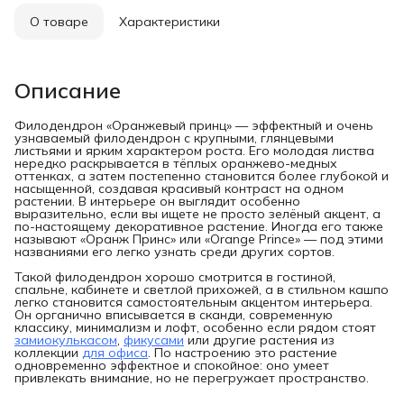
О товаре
Характеристики
Описание
Филодендрон «Оранжевый принц» — эффектный и очень
узнаваемый филодендрон с крупными, глянцевыми
листьями и ярким характером роста. Его молодая листва
нередко раскрывается в тёплых оранжево-медных
оттенках, а затем постепенно становится более глубокой и
насыщенной, создавая красивый контраст на одном
растении. В интерьере он выглядит особенно
выразительно, если вы ищете не просто зелёный акцент, а
по-настоящему декоративное растение. Иногда его также
называют «Оранж Принс» или «Orange Prince» — под этими
названиями его легко узнать среди других сортов.
Такой филодендрон хорошо смотрится в гостиной,
спальне, кабинете и светлой прихожей, а в стильном кашпо
легко становится самостоятельным акцентом интерьера.
Он органично вписывается в сканди, современную
классику, минимализм и лофт, особенно если рядом стоят
замиокулькасом
,
фикусами
или другие растения из
коллекции
для офиса
. По настроению это растение
одновременно эффектное и спокойное: оно умеет
привлекать внимание, но не перегружает пространство.