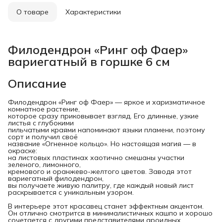
О товаре
Характеристики
Филодендрон «Ринг оф Фаер»
вариегатный в горшке 6 см
Описание
Филодендрон «Ринг оф Фаер» — яркое и харизматичное
комнатное растение,
которое сразу приковывает взгляд. Его длинные, узкие
листья с глубокими
пильчатыми краями напоминают языки пламени, поэтому
сорт и получил своё
название «Огненное кольцо». Но настоящая магия — в
окраске:
на листовых пластинах хаотично смешаны участки
зеленого, лимонного,
кремового и оранжево-желтого цветов. Заводя этот
вариегатный филодендрон,
вы получаете живую палитру, где каждый новый лист
раскрывается с уникальным узором.
В интерьере этот красавец станет эффектным акцентом.
Он отлично смотрится в минималистичных кашпо и хорошо
сочетается с другими представителями ароидных,