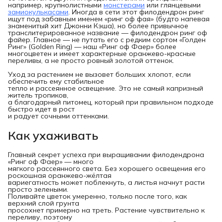
например, крупнолистными
монстерами
или глянцевыми
замиокулькасами
. Иногда в сети этот филодендрон ринг
ищут под забавным именем «ринг оф фая» (будто напевая
знаменитый хит Джонни Кэша), но более привычное
транслитерированное название — филодендрон ринг оф
файер. Главное — не путать его с редким сортом «Голден
Ринг» (Golden Ring) — наш «Ринг оф Фаер» более
многоцветен и имеет характерные оранжево-красные
переливы, а не просто ровный золотой оттенок.
Уход за растением не вызовет больших хлопот, если
обеспечить ему стабильное
тепло и рассеянное освещение. Это не самый капризный
житель тропиков,
а благодарный питомец, который при правильном подходе
быстро идет в рост
и радует сочными оттенками.
Как ухаживать
Главный секрет успеха при выращивании филодендрона
«Ринг оф Фаер» — много
мягкого рассеянного света. Без хорошего освещения его
роскошная оранжево-жёлтая
вариегатность может поблекнуть, а листья начнут расти
просто зелеными.
Поливайте цветок умеренно, только после того, как
верхний слой грунта
просохнет примерно на треть. Растение чувствительно к
переливу, поэтому