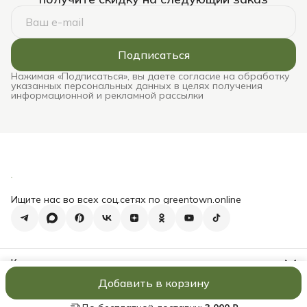
Подписаться
Нажимая «Подписаться», вы даете согласие на обработку
указанных персональных данных в целях получения
информационной и рекламной рассылки
Ищите нас во всех соц.сетях по greentown.online
Контакты
Адрес
Добавить в корзину
Подольск, Комсомольская 1с43
Вакансии
Оплата
Доставка
Реквизиты
Оферта
Политика конфи
Телефон