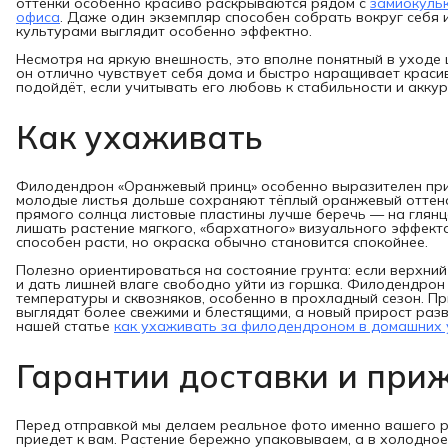
оттенки особенно красиво раскрываются рядом с
замиокуль
офиса
. Даже один экземпляр способен собрать вокруг себя 
культурами выглядит особенно эффектно.
Несмотря на яркую внешность, это вполне понятный в уходе
он отлично чувствует себя дома и быстро наращивает красив
подойдёт, если учитывать его любовь к стабильности и акку
Как ухаживать
Филодендрон «Оранжевый принц» особенно выразителен при 
молодые листья дольше сохраняют тёплый оранжевый оттено
прямого солнца листовые пластины лучше беречь — на глянц
лишать растение мягкого, «бархатного» визуального эффект
способен расти, но окраска обычно становится спокойнее.
Полезно ориентироваться на состояние грунта: если верхний
и дать лишней влаге свободно уйти из горшка. Филодендрон
температуры и сквозняков, особенно в прохладный сезон. П
выглядят более свежими и блестящими, а новый прирост раз
нашей статье
как ухаживать за филодендроном в домашних 
Гарантии доставки и при
Перед отправкой мы делаем реальное фото именно вашего р
приедет к вам. Растение бережно упаковываем, а в холодно