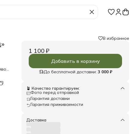
В избранное
ц»
1 100 ₽
Добавить в корзину
иво
До бесплатной доставки:
3 000 ₽
е
 и
свежо
🪴 Качество гарантируем:
 как
Фото перед отправкой
 вы
Гарантия доставки
 в
Гарантия приживаемости
рится
анди
и
и
Доставка
р
ми
.