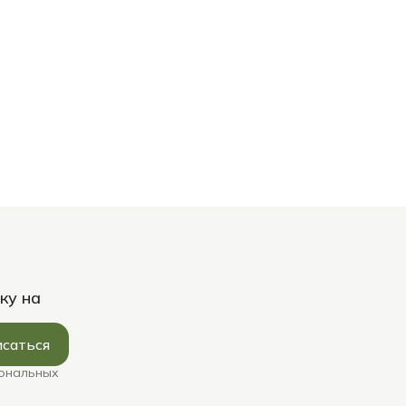
ку на
саться
сональных