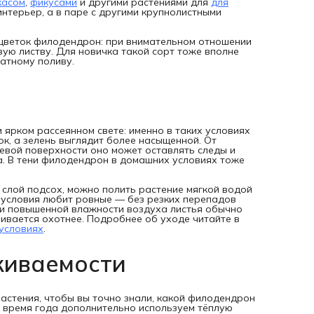
касом
,
фикусами
и другими растениями для
для
интерьер, а в паре с другими крупнолистными
 цветок филодендрон: при внимательном отношении
ую листву. Для новичка такой сорт тоже вполне
ратному поливу.
ярком рассеянном свете: именно в таких условиях
к, а зелень выглядит более насыщенной. От
евой поверхности оно может оставлять следы и
а. В тени филодендрон в домашних условиях тоже
 слой подсох, можно полить растение мягкой водой
 условия любит ровные — без резких перепадов
ри повышенной влажности воздуха листья обычно
вивается охотнее. Подробнее об уходе читайте в
условиях
.
живаемости
астения, чтобы вы точно знали, какой филодендрон
е время года дополнительно используем тёплую