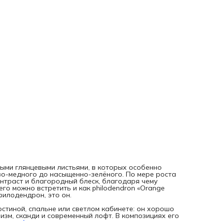
Несмотря на яркую внешность, это вполне понятный в ух
цветок филодендрон: при внимательном отношении он
отлично чувствует себя дома и быстро наращивает крас
листву. Для новичка такой сорт тоже вполне подойдёт, е
учитывать его любовь к стабильности и аккуратному поли
Как ухаживать
Филодендрон «Оранжевый принц» особенно выразителен
ярком рассеянном свете: именно в таких условиях молод
листья дольше сохраняют тёплый оранжевый оттенок, а
зелень выглядит более насыщенной. От прямого солнца
листовые пластины лучше беречь — на глянцевой
поверхности оно может оставлять следы и лишать растен
мягкого, «бархатного» визуального эффекта. В тени
филодендрон в домашних условиях тоже способен расти,
окраска обычно становится спокойнее.
Полезно ориентироваться на состояние грунта: если вер
слой подсох, можно полить растение мягкой водой и дать
лишней влаге свободно уйти из горшка. Филодендрон ус
любит ровные — без резких перепадов температуры и
сквозняков, особенно в прохладный сезон. При повышенн
влажности воздуха листья обычно выглядят более свежи
блестящими, а новый прирост развивается охотнее.
Подробнее об уходе читайте в нашей статье
как ухажива
за филодендроном в домашних условиях
.
ми глянцевыми листьями, в которых особенно
Гарантии доставки и приживаемости
во-медного до насыщенно-зелёного. По мере роста
Перед отправкой мы делаем реальное фото именно ваше
нтраст и благородный блеск, благодаря чему
растения, чтобы вы точно знали, какой филодендрон при
го можно встретить и как philodendron «Orange
к вам. Растение бережно упаковываем, а в холодное вре
филодендрон, это он.
года дополнительно используем тёплую термоплёнку, чт
сохранить его в дороге. На филодендрон действует гара
стиной, спальне или светлом кабинете: он хорошо
приживаемости 30 дней: если с растением возникнут
зм, сканди и современный лофт. В композициях его
сложности, мы заменим его или вернём деньги.