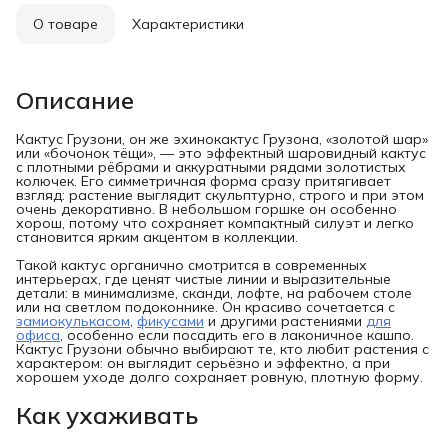
О товаре
Характеристики
Описание
Кактус Грузони, он же эхинокактус Грузона, «золотой шар»
или «бочонок тёщи», — это эффектный шаровидный кактус
с плотными рёбрами и аккуратными рядами золотистых
колючек. Его симметричная форма сразу притягивает
взгляд: растение выглядит скульптурно, строго и при этом
очень декоративно. В небольшом горшке он особенно
хорош, потому что сохраняет компактный силуэт и легко
становится ярким акцентом в коллекции.
Такой кактус органично смотрится в современных
интерьерах, где ценят чистые линии и выразительные
детали: в минимализме, сканди, лофте, на рабочем столе
или на светлом подоконнике. Он красиво сочетается с
замиокулькасом
,
фикусами
и другими растениями
для
офиса
, особенно если посадить его в лаконичное кашпо.
Кактус Грузони обычно выбирают те, кто любит растения с
характером: он выглядит серьёзно и эффектно, а при
хорошем уходе долго сохраняет ровную, плотную форму.
Как ухаживать