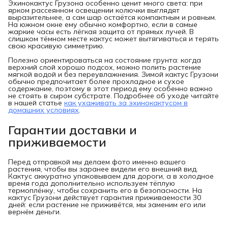
Эхинокактус Грузона особенно ценит много света: при
ярком рассеянном освещении колючки выглядят
выразительнее, а сам шар остаётся компактным и ровным.
На южном окне ему обычно комфортно, если в самые
жаркие часы есть лёгкая защита от прямых лучей. В
слишком тёмном месте кактус может вытягиваться и терять
свою красивую симметрию.
Полезно ориентироваться на состояние грунта: когда
верхний слой хорошо подсох, можно полить растение
мягкой водой и без переувлажнения. Зимой кактус Грузони
обычно предпочитает более прохладное и сухое
содержание, поэтому в этот период ему особенно важно
не стоять в сыром субстрате. Подробнее об уходе читайте
в нашей статье
как ухаживать за эхинокактусом в
домашних условиях
.
Гарантии доставки и
приживаемости
Перед отправкой мы делаем фото именно вашего
растения, чтобы вы заранее видели его внешний вид.
Кактус аккуратно упаковываем для дороги, а в холодное
время года дополнительно используем тёплую
термоплёнку, чтобы сохранить его в безопасности. На
кактус Грузони действует гарантия приживаемости 30
дней: если растение не приживётся, мы заменим его или
вернём деньги.