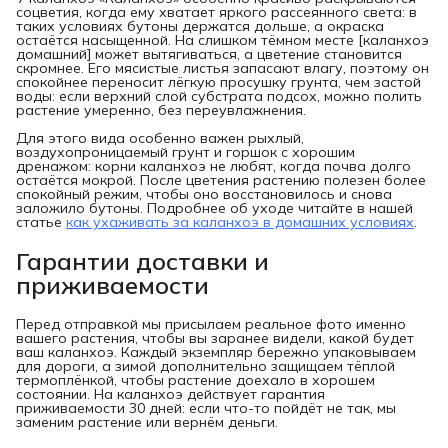
соцветия, когда ему хватает яркого рассеянного света: в
таких условиях бутоны держатся дольше, а окраска
остаётся насыщенной. На слишком тёмном месте [каланхоэ
домашний] может вытягиваться, а цветение становится
скромнее. Его мясистые листья запасают влагу, поэтому он
спокойнее переносит лёгкую просушку грунта, чем застой
воды: если верхний слой субстрата подсох, можно полить
растение умеренно, без переувлажнения.
Для этого вида особенно важен рыхлый,
воздухопроницаемый грунт и горшок с хорошим
дренажом: корни каланхоэ не любят, когда почва долго
остаётся мокрой. После цветения растению полезен более
спокойный режим, чтобы оно восстановилось и снова
заложило бутоны. Подробнее об уходе читайте в нашей
статье
как ухаживать за каланхоэ в домашних условиях
.
Гарантии доставки и
приживаемости
Перед отправкой мы присылаем реальное фото именно
вашего растения, чтобы вы заранее видели, какой будет
ваш каланхоэ. Каждый экземпляр бережно упаковываем
для дороги, а зимой дополнительно защищаем тёплой
термоплёнкой, чтобы растение доехало в хорошем
состоянии. На каланхоэ действует гарантия
приживаемости 30 дней: если что-то пойдёт не так, мы
заменим растение или вернём деньги.