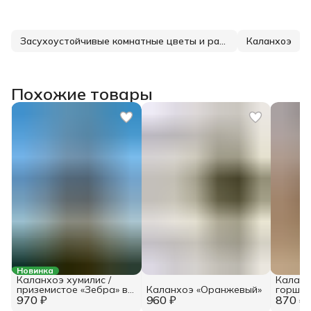
Засухоустойчивые комнатные цветы и растения
Каланхоэ
Похожие товары
Новинка
Каланхоэ хумилис /
Каланх
приземистое «Зебра» в
Каланхоэ «Оранжевый»
горшке
970 ₽
горшке 6 см
960 ₽
870 ₽