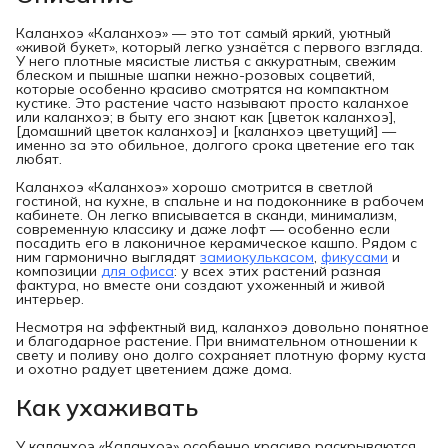
Каланхоэ «Каланхоэ» — это тот самый яркий, уютный
«живой букет», который легко узнаётся с первого взгляда.
У него плотные мясистые листья с аккуратным, свежим
блеском и пышные шапки нежно-розовых соцветий,
которые особенно красиво смотрятся на компактном
кустике. Это растение часто называют просто каланхое
или каланхоэ; в быту его знают как [цветок каланхоэ],
[домашний цветок каланхоэ] и [каланхоэ цветущий] —
именно за это обильное, долгого срока цветение его так
любят.
Каланхоэ «Каланхоэ» хорошо смотрится в светлой
гостиной, на кухне, в спальне и на подоконнике в рабочем
кабинете. Он легко вписывается в сканди, минимализм,
современную классику и даже лофт — особенно если
посадить его в лаконичное керамическое кашпо. Рядом с
ним гармонично выглядят
замиокулькасом
,
фикусами
и
композиции
для офиса
: у всех этих растений разная
фактура, но вместе они создают ухоженный и живой
интерьер.
Несмотря на эффектный вид, каланхоэ довольно понятное
и благодарное растение. При внимательном отношении к
свету и поливу оно долго сохраняет плотную форму куста
и охотно радует цветением даже дома.
Как ухаживать
У каланхоэ «Каланхоэ» особенно красиво раскрываются