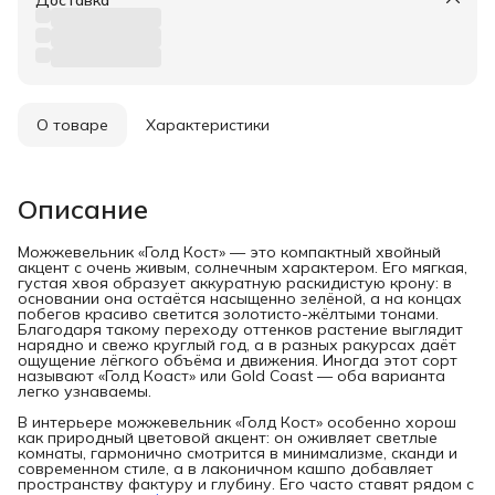
Доставка
О товаре
Характеристики
Описание
Можжевельник «Голд Кост» — это компактный хвойный
акцент с очень живым, солнечным характером. Его мягкая,
густая хвоя образует аккуратную раскидистую крону: в
основании она остаётся насыщенно зелёной, а на концах
побегов красиво светится золотисто-жёлтыми тонами.
Благодаря такому переходу оттенков растение выглядит
нарядно и свежо круглый год, а в разных ракурсах даёт
ощущение лёгкого объёма и движения. Иногда этот сорт
называют «Голд Коаст» или Gold Coast — оба варианта
легко узнаваемы.
В интерьере можжевельник «Голд Кост» особенно хорош
как природный цветовой акцент: он оживляет светлые
комнаты, гармонично смотрится в минимализме, сканди и
современном стиле, а в лаконичном кашпо добавляет
пространству фактуру и глубину. Его часто ставят рядом с