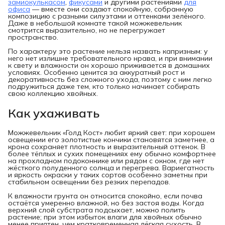
замиокулькасом
,
фикусами
и другими растениями
для
офиса
— вместе они создают спокойную, собранную
композицию с разными силуэтами и оттенками зелёного.
Даже в небольшой комнате такой можжевельник
смотрится выразительно, но не перегружает
пространство.
По характеру это растение нельзя назвать капризным: у
него нет излишне требовательного нрава, и при внимании
к свету и влажности он хорошо приживается в домашних
условиях. Особенно ценится за аккуратный рост и
декоративность без сложного ухода, поэтому с ним легко
подружиться даже тем, кто только начинает собирать
свою коллекцию хвойных.
Как ухаживать
Можжевельник «Голд Кост» любит яркий свет: при хорошем
освещении его золотистые кончики становятся заметнее, а
крона сохраняет плотность и выразительный оттенок. В
более тёплых и сухих помещениях ему обычно комфортнее
на прохладном подоконнике или рядом с окном, где нет
жёсткого полуденного солнца и перегрева. Вариегатность
и яркость окраски у таких сортов особенно заметны при
стабильном освещении без резких перепадов.
К влажности грунта он относится спокойно, если почва
остаётся умеренно влажной, но без застоя воды. Когда
верхний слой субстрата подсыхает, можно полить
растение; при этом избыток влаги для хвойных обычно
менее приятен, чем кратковременная лёгкая сухость. В