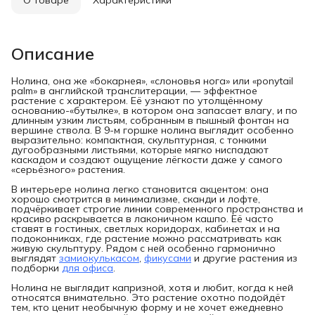
Описание
Нолина, она же «бокарнея», «слоновья нога» или «ponytail
palm» в английской транслитерации, — эффектное
растение с характером. Её узнают по утолщённому
основанию-«бутылке», в котором она запасает влагу, и по
длинным узким листьям, собранным в пышный фонтан на
вершине ствола. В 9-м горшке нолина выглядит особенно
выразительно: компактная, скульптурная, с тонкими
дугообразными листьями, которые мягко ниспадают
каскадом и создают ощущение лёгкости даже у самого
«серьёзного» растения.
В интерьере нолина легко становится акцентом: она
хорошо смотрится в минимализме, сканди и лофте,
подчёркивает строгие линии современного пространства и
красиво раскрывается в лаконичном кашпо. Её часто
ставят в гостиных, светлых коридорах, кабинетах и на
подоконниках, где растение можно рассматривать как
живую скульптуру. Рядом с ней особенно гармонично
выглядят
замиокулькасом
,
фикусами
и другие растения из
подборки
для офиса
.
Нолина не выглядит капризной, хотя и любит, когда к ней
относятся внимательно. Это растение охотно подойдёт
тем, кто ценит необычную форму и не хочет ежедневно