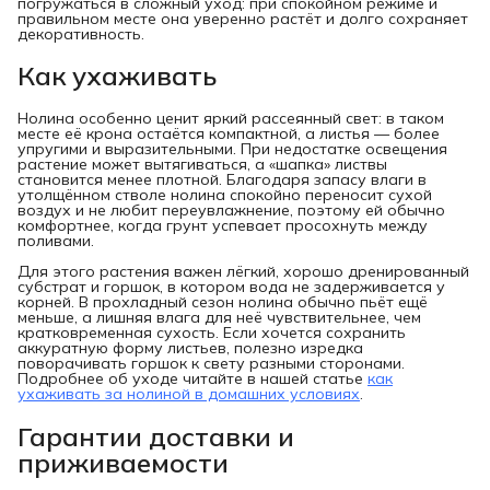
погружаться в сложный уход: при спокойном режиме и
правильном месте она уверенно растёт и долго сохраняет
декоративность.
Как ухаживать
Нолина особенно ценит яркий рассеянный свет: в таком
месте её крона остаётся компактной, а листья — более
упругими и выразительными. При недостатке освещения
растение может вытягиваться, а «шапка» листвы
становится менее плотной. Благодаря запасу влаги в
утолщённом стволе нолина спокойно переносит сухой
воздух и не любит переувлажнение, поэтому ей обычно
комфортнее, когда грунт успевает просохнуть между
поливами.
Для этого растения важен лёгкий, хорошо дренированный
субстрат и горшок, в котором вода не задерживается у
корней. В прохладный сезон нолина обычно пьёт ещё
меньше, а лишняя влага для неё чувствительнее, чем
кратковременная сухость. Если хочется сохранить
аккуратную форму листьев, полезно изредка
поворачивать горшок к свету разными сторонами.
Подробнее об уходе читайте в нашей статье
как
ухаживать за нолиной в домашних условиях
.
Гарантии доставки и
приживаемости