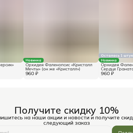
Осталась 1 шту
Новинка
Новинка
ерсик»
Орхидея Фаленопсис «Кристалл
Орхидея Фален
Мечты» (он же «Кристалл»)
Сердце Граната
960 ₽
960 ₽
Получите скидку 10%
ишитесь на наши акции и новости и получите скид
следующий заказ
Подпи