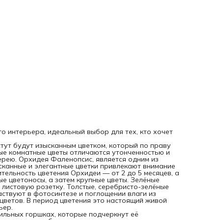
поглощении влаги из воздуха. Растение выглядит изыскан
графично даже без цветов. В период цветения это насто
живой букет, способный украсить любой, даже самый стр
интерьер.
Цветущая орхидея прекрасно подходит для размещения 
стильных горшках, которые подчеркнут её элегантность.
Благодаря своей неприхотливости, она станет идеальным
выбором для создания уюта в домашнем интерьере или
украшением офиса. Яркие цветочки орхидеи добавляют
красоту и атмосферу гармонии, делая ее незаменимым
элементом декора. Это экзотическое растение радует св
красотой и способностью долго сохранять свежесть.
Выбирайте живое комнатное растение для вашего дома и
подарка близким. Цветок - это символ утонченности и сти
который будет радовать глаз своей вечной красотой.
Идеально в подарок на день рождения маме, бабушке,
подруге, женщине, девушке или сестре.
о интерьера, идеальный выбор для тех, кто хочет
тут будут изысканным цветком, который по праву
ые комнатные цветы отличаются утонченностью и
рею. Орхидея Фаленопсис, является одним из
сканные и элегантные цветки привлекают внимание
ельность цветения Орхидеи — от 2 до 5 месяцев, а
ые цветоносы, а затем крупные цветы. Зелёные
листовую розетку. Толстые, серебристо-зелёные
ствуют в фотосинтезе и поглощении влаги из
цветов. В период цветения это настоящий живой
ьер.
ильных горшках, которые подчеркнут её