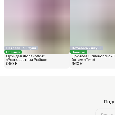
Осталась 1 штука
Осталось 2 штуки
Новинка
Новинка
Орхидея Фаленопсис
Орхидея Фаленопсис «П
«Разноцветная Рыбка»
(он же «Пич»)
960 ₽
960 ₽
Подп