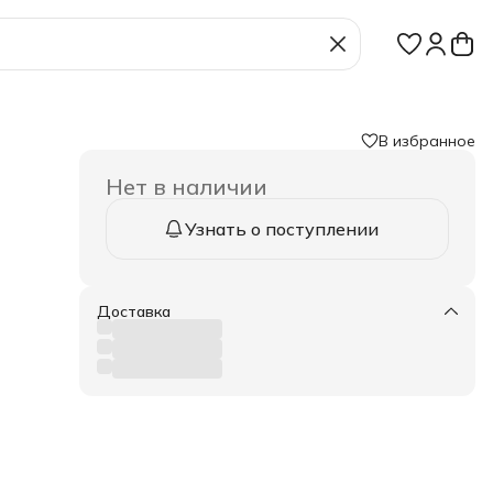
В избранное
Нет в наличии
Узнать о поступлении
Доставка
ых
анные
сть
й
а
ая