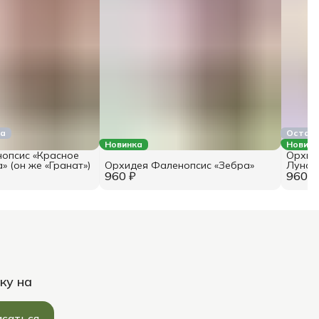
ка
Остало
Новинка
Новинк
опсис «Красное
Орхид
» (он же «Гранат»)
Орхидея Фаленопсис «Зебра»
Луна»
960 ₽
960 ₽
ку на
саться