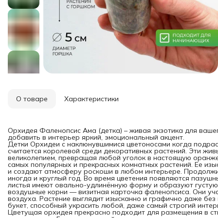
О товаре
Характеристики
Орхидея Фаленопсис Ама (детка) – живая экзотика для вашег
добавить в интерьер яркий, эмоциональный акцент.
Детки Орхидеи с наклюнувшимися цветоносами когда подрас
считается королевой среди декоративных растений. Эти жив
великолепием, превращая любой уголок в настоящую оранже
самых популярных и прекрасных комнатных растений. Ее изы
и создают атмосферу роскоши в любом интерьере. Продолжит
иногда и круглый год. Во время цветения появляются пазушн
листья имеют овально-удлинённую форму и образуют густую 
воздушные корни — визитная карточка фаленопсиса. Они уча
воздуха. Растение выглядит изысканно и графично даже без 
букет, способный украсить любой, даже самый строгий интер
Цветущая орхидея прекрасно подходит для размещения в ст