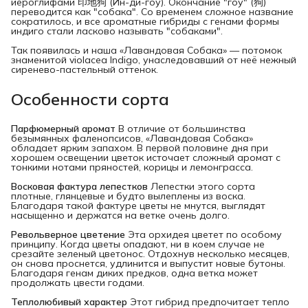
иероглифами 印地狗 (Ин-ди-гоу). Окончание "гоу" (狗)
переводится как "собака". Со временем сложное название
сократилось, и все ароматные гибриды с генами формы
индиго стали ласково называть "собаками".
Так появилась и наша «Лавандовая Собака» — потомок
знаменитой violacea Indigo, унаследовавший от неё нежный
сиренево-пастельный оттенок.
Особенности сорта
Парфюмерный аромат
В отличие от большинства
безымянных фаленопсисов, «Лавандовая Собака»
обладает ярким запахом. В первой половине дня при
хорошем освещении цветок источает сложный аромат с
тонкими нотами пряностей, корицы и лемонграсса.
Восковая фактура лепестков
Лепестки этого сорта
плотные, глянцевые и будто вылеплены из воска.
Благодаря такой фактуре цветы не мнутся, выглядят
насыщенно и держатся на ветке очень долго.
Револьверное цветение
Эта орхидея цветет по особому
принципу. Когда цветы опадают, ни в коем случае не
срезайте зеленый цветонос. Отдохнув несколько месяцев,
он снова проснется, удлинится и выпустит новые бутоны.
Благодаря генам диких предков, одна ветка может
продолжать цвести годами.
Теплолюбивый характер
Этот гибрид предпочитает тепло