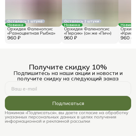
Осталась 1 штука
Осталось 2 штуки
Новинка
Новинка
Новинк
Орхидея Фаленопсис
Орхидея Фаленопсис
Орхиде
«Разноцветная Рыбка»
«Персик» (он же «Пич»)
«Крист
960 ₽
960 ₽
960 ₽
же «Кр
Получите скидку 10%
Подпишитесь на наши акции и новости и
получите скидку на следующий заказ
Подписаться
Нажимая «Подписаться», вы даете согласие на обработку
указанных персональных данных в целях получения
информационной и рекламной рассылки