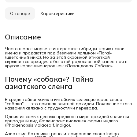
О товаре
Характеристики
Описание
Часто в масс-маркете интересные гибриды теряют свои
имена и продаются под безликим ярлыком «Floral»
(цветочный микс). Но за этой скромной этикеткой
скрывается орхидея с богатой родословной, известная в
кругах коллекционеров как «Лавандовая Собака».
Почему «собака»? Тайна 
азиатского сленга
В среде тайваньских и китайских селекционеров слово
"собака" — это признак элитной орхидеи. Появление этого
названия связано с трудностями перевода.
Одним из самых ценных предков в мире орхидей является
природный вид Фаленопсис виолацея формы индиго
(Phalaenopsis violacea f. indigo).
Азиатские ботаники транслитерировали слово Indigo