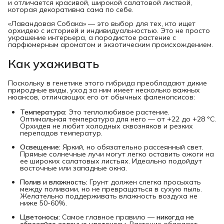
и отличается красивой, широкой салатовой листвой,
которая декоративна сама по себе.
«Лавандовая Собака» — это выбор для тех, кто ищет
орхидею с историей и индивидуальностью. Это не просто
украшение интерьера, а породистое растение с
парфюмерным ароматом и экзотическим происхождением.
Как ухаживать
Поскольку в генетике этого гибрида преобладают дикие
природные виды, уход за ним имеет несколько важных
нюансов, отличающих его от обычных фаленопсисов:
Температура:
Это теплолюбивое растение.
Оптимальная температура для него — от +22 до +28 °C.
Орхидея не любит холодных сквозняков и резких
перепадов температур.
Освещение:
Яркий, но обязательно рассеянный свет.
Прямые солнечные лучи могут легко оставить ожоги на
ее широких салатовых листьях. Идеально подойдут
восточные или западные окна.
Полив и влажность:
Грунт должен слегка просыхать
между поливами, но не превращаться в сухую пыль.
Желательно поддерживать влажность воздуха не
ниже 50-60%.
Цветоносы:
Самое главное правило —
никогда не 