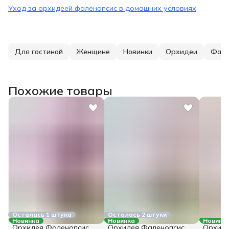
Уход за орхидеей фаленопсис в домашних условиях
Для гостиной
Женщине
Новинки
Орхидеи
Фале
Похожие товары
Осталась 1 штука
Осталось 2 штуки
Новинка
Новинка
Новинк
Орхидея Фаленопсис
Орхидея Фаленопсис
Орхиде