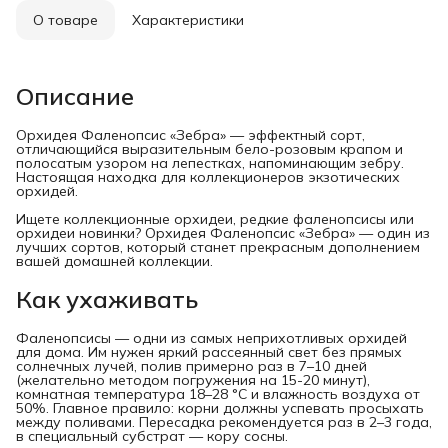
О товаре
Характеристики
Описание
Орхидея Фаленопсис «Зебра» — эффектный сорт,
отличающийся выразительным бело-розовым крапом и
полосатым узором на лепестках, напоминающим зебру.
Настоящая находка для коллекционеров экзотических
орхидей.
Ищете коллекционные орхидеи, редкие фаленопсисы или
орхидеи новинки? Орхидея Фаленопсис «Зебра» — один из
лучших сортов, который станет прекрасным дополнением
вашей домашней коллекции.
Как ухаживать
Фаленопсисы — одни из самых неприхотливых орхидей
для дома. Им нужен яркий рассеянный свет без прямых
солнечных лучей, полив примерно раз в 7–10 дней
(желательно методом погружения на 15-20 минут),
комнатная температура 18–28 °C и влажность воздуха от
50%. Главное правило: корни должны успевать просыхать
между поливами. Пересадка рекомендуется раз в 2–3 года,
в специальный субстрат — кору сосны.