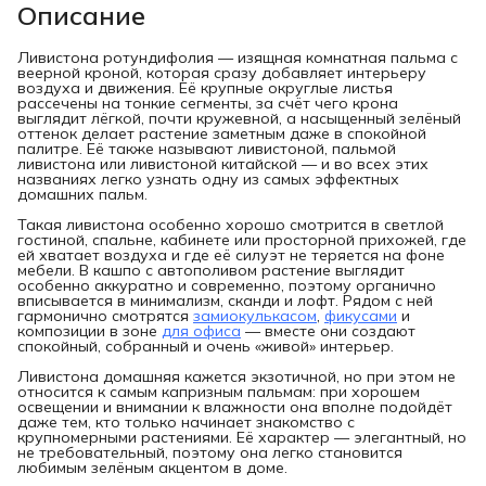
Описание
Ливистона ротундифолия — изящная комнатная пальма с
веерной кроной, которая сразу добавляет интерьеру
воздуха и движения. Её крупные округлые листья
рассечены на тонкие сегменты, за счёт чего крона
выглядит лёгкой, почти кружевной, а насыщенный зелёный
оттенок делает растение заметным даже в спокойной
палитре. Её также называют ливистоной, пальмой
ливистона или ливистоной китайской — и во всех этих
названиях легко узнать одну из самых эффектных
домашних пальм.
Такая ливистона особенно хорошо смотрится в светлой
гостиной, спальне, кабинете или просторной прихожей, где
ей хватает воздуха и где её силуэт не теряется на фоне
мебели. В кашпо с автополивом растение выглядит
особенно аккуратно и современно, поэтому органично
вписывается в минимализм, сканди и лофт. Рядом с ней
гармонично смотрятся
замиокулькасом
,
фикусами
и
композиции в зоне
для офиса
— вместе они создают
спокойный, собранный и очень «живой» интерьер.
Ливистона домашняя кажется экзотичной, но при этом не
относится к самым капризным пальмам: при хорошем
освещении и внимании к влажности она вполне подойдёт
даже тем, кто только начинает знакомство с
крупномерными растениями. Её характер — элегантный, но
не требовательный, поэтому она легко становится
любимым зелёным акцентом в доме.