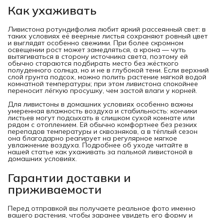
Как ухаживать
Ливистона ротундифолия любит яркий рассеянный свет: в
таких условиях её веерные листья сохраняют ровный цвет
и выглядят особенно свежими. При более скромном
освещении рост может замедляться, а крона — чуть
вытягиваться в сторону источника света, поэтому ей
обычно стараются подбирать место без жёсткого
полуденного солнца, но и не в глубокой тени. Если верхний
слой грунта подсох, можно полить растение мягкой водой
комнатной температуры; при этом ливистона спокойнее
переносит лёгкую просушку, чем застой влаги у корней.
Для ливистоны в домашних условиях особенно важны
умеренная влажность воздуха и стабильность: кончики
листьев могут подсыхать в слишком сухой комнате или
рядом с отоплением. Ей обычно комфортнее без резких
перепадов температуры и сквозняков, а в тёплый сезон
она благодарно реагирует на регулярное мягкое
увлажнение воздуха. Подробнее об уходе читайте в
нашей статье как ухаживать за пальмой ливистоной в
домашних условиях.
Гарантии доставки и
приживаемости
Перед отправкой вы получаете реальное фото именно
вашего растения, чтобы заранее увидеть его форму и