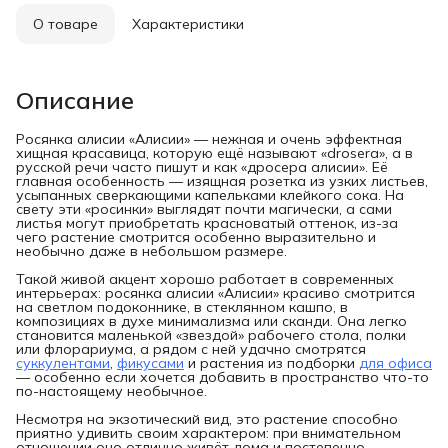
О товаре
Характеристики
Описание
Росянка алисии «Алисии» — нежная и очень эффектная
хищная красавица, которую ещё называют «drosera», а в
русской речи часто пишут и как «дросера алисии». Её
главная особенность — изящная розетка из узких листьев,
усыпанных сверкающими капельками клейкого сока. На
свету эти «росинки» выглядят почти магически, а сами
листья могут приобретать красноватый оттенок, из-за
чего растение смотрится особенно выразительно и
необычно даже в небольшом размере.
Такой живой акцент хорошо работает в современных
интерьерах: росянка алисии «Алисии» красиво смотрится
на светлом подоконнике, в стеклянном кашпо, в
композициях в духе минимализма или сканди. Она легко
становится маленькой «звездой» рабочего стола, полки
или флорариума, а рядом с ней удачно смотрятся
суккулентами
,
фикусами
и растения из подборки
для офиса
— особенно если хочется добавить в пространство что-то
по-настоящему необычное.
Несмотря на экзотический вид, это растение способно
приятно удивить своим характером: при внимательном
отношении оно отлично живёт дома и постепенно