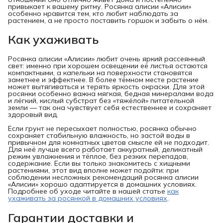
привыкает к вашему ритму. Росянка алисии «Алисии»
особенно нравится тем, кто любит наблюдать за
растением, а не просто поставить горшок и забыть о нём.
Как ухаживать
Росянка алисии «Алисии» любит очень яркий рассеянный
свет: именно при хорошем освещении её листья остаются
компактными, а капельки на поверхности становятся
заметнее и эффектнее. В более тёмном месте растение
может вытягиваться и терять яркость окраски. Для этой
росянки особенно важна мягкая, бедная минералами вода
и лёгкий, кислый субстрат без «тяжёлой» питательной
земли — так она чувствует себя естественнее и сохраняет
здоровый вид.
Если грунт не пересыхает полностью, росянка обычно
сохраняет стабильную влажность, но застой воды в
привычном для комнатных цветов смысле ей не подходит.
Для неё лучше всего работает аккуратный, деликатный
режим увлажнения и тёплое, без резких перепадов,
содержание. Если вы только знакомитесь с хищными
растениями, этот вид вполне может подойти: при
соблюдении несложных рекомендаций росянка алисии
«Алисии» хорошо адаптируется в домашних условиях.
Подробнее об уходе читайте в нашей статье
как
ухаживать за росянкой в домашних условиях
.
Гарантии доставки и