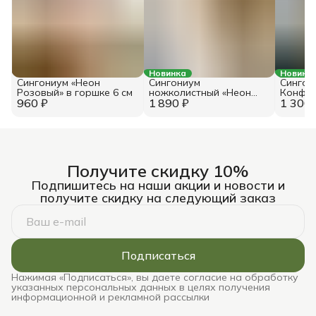
Новинка
Новинк
Сингониум «Неон
Сингониум
Сингон
Розовый» в горшке 6 см
ножколистный «Неон
Конфет
960 ₽
1 890 ₽
Пинк» в горшке 10 см
1 300 
Получите скидку 10%
Подпишитесь на наши акции и новости и
получите скидку на следующий заказ
Подписаться
Нажимая «Подписаться», вы даете согласие на обработку
указанных персональных данных в целях получения
информационной и рекламной рассылки