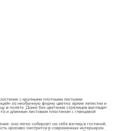
Стрелиция регина кажется экзотикой, но при внимании к с
и поливу вполне поддаётся выращиванию в квартире. Это
случай, когда комнатный цветок стрелиция способен долг
радовать аккуратной формой и здоровой листвой, а в
подходящих условиях ещё и порадовать редким, по-
настоящему запоминающимся цветением.
Как ухаживать
Стрелиция любит яркий рассеянный свет: при хорошем
освещении листья стрелиции остаются плотными и насыщ
зелёными, а само растение охотнее наращивает силу и об
В полутени она тоже может расти, но крона обычно
становится менее выразительной, а цветение — более ред
Для стрелиции в домашних условиях особенно важны
стабильность и пространство: её крупные листья не любя
тесноты, а пересадку она воспринимает спокойнее, когда
корни уже слегка освоили горшок.
Почва у стрелиции предпочитает лёгкую,
воздухопроницаемую, без застоя воды у корней. Если ве
слой субстрата подсох, можно аккуратно полить растение
переувлажняя его. В тёплый сезон стрелиция регина обы
чувствует себя лучше при регулярном, но умеренном
увлажнении, а зимой ей комфортнее чуть более редкий по
Для неё важны и чистые листья: если протирать их от пыл
они лучше «дышат» и выглядят ещё эффектнее. Подробне
уходе читайте в нашей статье
как ухаживать за стрелици
 растение с крупными плотными листьями
(райской птицей) в домашних условиях
.
ицей» за необычную форму цветка: яркие лепестки и
Гарантии доставки и приживаемости
цу в полёте. Даже без цветения стрелиция выглядит
Перед отправкой мы обязательно присылаем реальное ф
ста и длинным листовым пластинам с глянцевой
именно вашего растения, чтобы вы заранее видели его
состояние и внешний вид. Стрелиция надёжно упаковывае
для дороги, а в холодный сезон дополнительно защищает
ие: она легко собирает на себе взгляд в гостиной,
тёплой термоплёнкой. На все растения действует гаранти
ость красиво смотрится в современных интерьерах,