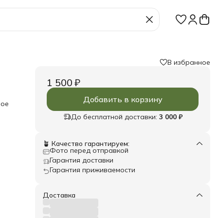
В избранное
1 500 ₽
Добавить в корзину
ное
До бесплатной доставки:
3 000 ₽
эт
🪴 Качество гарантируем:
м
Фото перед отправкой
Гарантия доставки
Гарантия приживаемости
х,
ия
ачно
Доставка
з