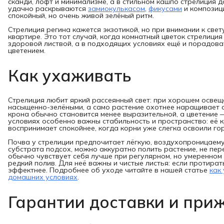
сканди, лофт и минимализме, а в стильном кашпо стрелиция 
удачно раскрываются
замиокулькасом
,
фикусами
и композиц
спокойный, но очень живой зелёный ритм.
Стрелиция регина кажется экзотикой, но при внимании к све
квартире. Это тот случай, когда комнатный цветок стрелици
здоровой листвой, а в подходящих условиях ещё и порадов
цветением.
Как ухаживать
Стрелиция любит яркий рассеянный свет: при хорошем освещ
насыщенно-зелёными, а само растение охотнее наращивает си
крона обычно становится менее выразительной, а цветение 
условиях особенно важны стабильность и пространство: её к
воспринимает спокойнее, когда корни уже слегка освоили го
Почва у стрелиции предпочитает лёгкую, воздухопроницаемую
субстрата подсох, можно аккуратно полить растение, не пер
обычно чувствует себя лучше при регулярном, но умеренном
редкий полив. Для неё важны и чистые листья: если протират
эффектнее. Подробнее об уходе читайте в нашей статье
как
домашних условиях
.
Гарантии доставки и при