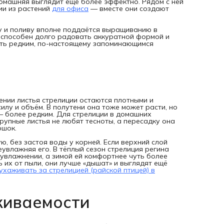
приживаемости 30 дней: если что-то пойдёт не так, мы
домашняя выглядит ещё более эффектно. Рядом с ней
заменим растение или вернём деньги.
ии из растений
для офиса
— вместе они создают
ту и поливу вполне поддаётся выращиванию в
я способен долго радовать аккуратной формой и
ать редким, по-настоящему запоминающимся
ении листья стрелиции остаются плотными и
лу и объём. В полутени она тоже может расти, но
— более редким. Для стрелиции в домашних
рупные листья не любят тесноты, а пересадку она
ршок.
, без застоя воды у корней. Если верхний слой
еувлажняя его. В тёплый сезон стрелиция регина
 увлажнении, а зимой ей комфортнее чуть более
ь их от пыли, они лучше «дышат» и выглядят ещё
 ухаживать за стрелицией (райской птицей) в
живаемости