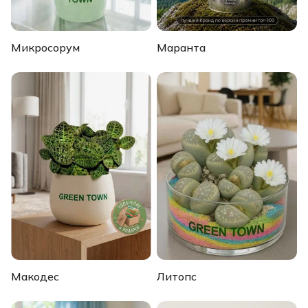
Микросорум
Маранта
Макодес
Литопс