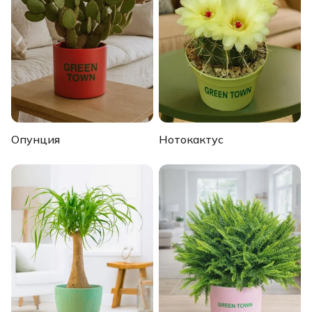
Опунция
Нотокактус