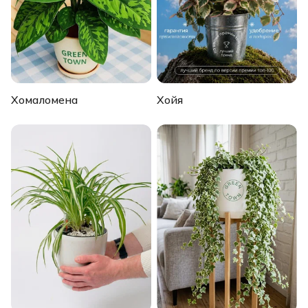
Хомаломена
Хойя