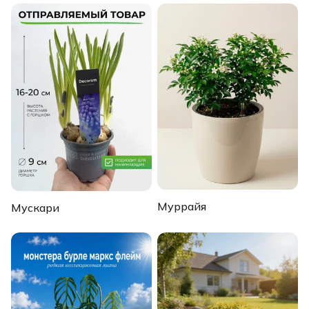
Муррайя
Мускари