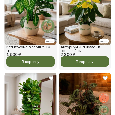
Ксантосома в горшке 10
Антуриум «Ванилла» в
см
горшке 9 см
1 900 ₽
2 300 ₽
В корзину
В корзину